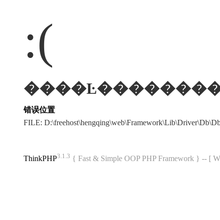
:(
错误位置
FILE: D:\freehost\hengqing\web\Framework\Lib\Driver\Db\
3.1.3
ThinkPHP
{ Fast & Simple OOP PHP Framework } -- 