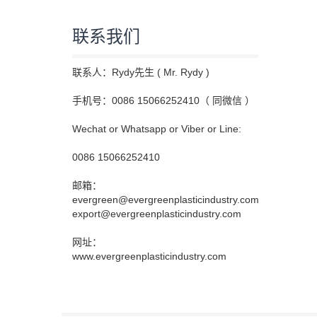
联系我们
联系人：Rydy先生 ( Mr. Rydy )
手机号：0086 15066252410（ 同微信 ）
Wechat or Whatsapp or Viber or Line:
0086 15066252410
邮箱：
evergreen@evergreenplasticindustry.com
export@evergreenplasticindustry.com
网址：
www.evergreenplasticindustry.com