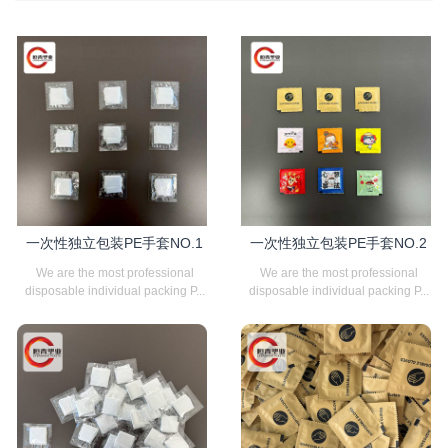
一次性独立包装PE手套NO.1
一次性独立包装PE手套NO.2
We are the most professional
We are the most professional
disposable individual packing P...
disposable individual packing P...