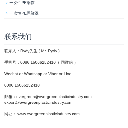
一次性PE浴帽
一次性PE保鲜罩
联系我们
联系人：Rydy先生 ( Mr. Rydy )
手机号：0086 15066252410（ 同微信 ）
Wechat or Whatsapp or Viber or Line:
0086 15066252410
邮箱：evergreen@evergreenplasticindustry.com
export@evergreenplasticindustry.com
网址： www.evergreenplasticindustry.com