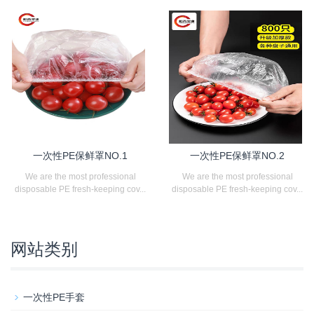
一次性PE保鲜罩NO.1
一次性PE保鲜罩NO.2
We are the most professional
We are the most professional
disposable PE fresh-keeping cov...
disposable PE fresh-keeping cov...
网站类别
一次性PE手套