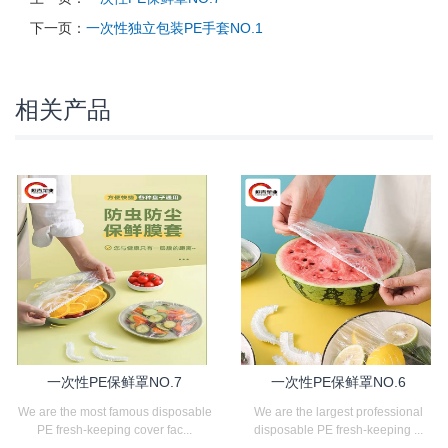
下一页：
一次性独立包装PE手套NO.1
相关产品
一次性PE保鲜罩NO.7
一次性PE保鲜罩NO.6
We are the most famous disposable
We are the largest professional
PE fresh-keeping cover fac...
disposable PE fresh-keeping ...